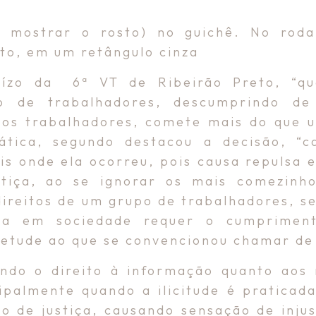
m mostrar o rosto) no guichê. No rod
to, em um retângulo cinza
ízo da 6ª VT de Ribeirão Preto, “qu
o de trabalhadores, descumprindo de
dos trabalhadores, comete mais do que um
rática, segundo destacou a decisão, “
ais onde ela ocorreu, pois causa repulsa
stiça, ao se ignorar os mais comezinho
ireitos de um grupo de trabalhadores, s
ida em sociedade requer o cumprimen
retude ao que se convencionou chamar de
ando o direito à informação quanto aos
ipalmente quando a ilicitude é praticad
o de justiça, causando sensação de inju