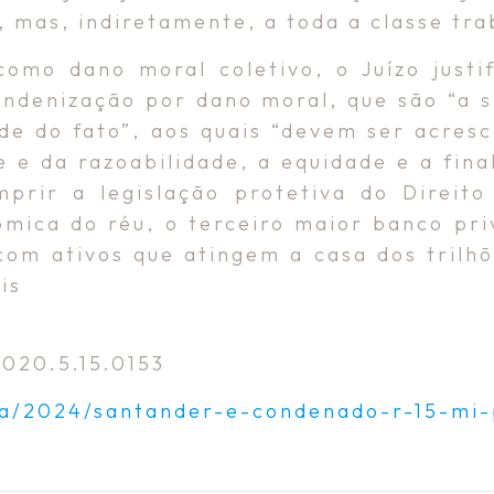
, mas, indiretamente, a toda a classe tr
omo dano moral coletivo, o Juízo justif
indenização por dano moral, que são “a 
de do fato”, aos quais “devem ser acresc
e e da razoabilidade, a equidade e a fi
rir a legislação protetiva do Direito 
mica do réu, o terceiro maior banco pri
om ativos que atingem a casa dos trilhõ
is
2020.5.15.0153
icia/2024/santander-e-condenado-r-15-mi