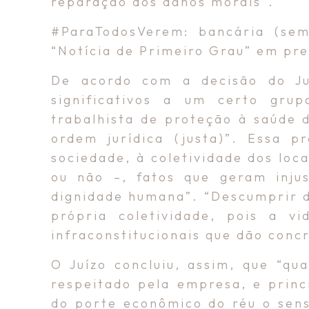
reparação dos danos morais”.
#ParaTodosVerem: bancária (se
“Notícia de Primeiro Grau” em pre
De acordo com a decisão do Ju
significativos a um certo grup
trabalhista de proteção à saúde 
ordem jurídica (justa)”. Essa p
sociedade, à coletividade dos loc
ou não –, fatos que geram inju
dignidade humana”. “Descumprir d
própria coletividade, pois a v
infraconstitucionais que dão conc
O Juízo concluiu, assim, que “qu
respeitado pela empresa, e princ
do porte econômico do réu o sens