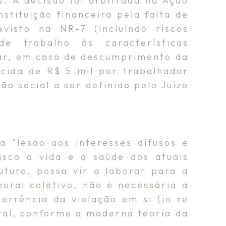
. A decisão foi arbitrada na Ação
nstituição financeira pela falta de
isto na NR-7 (incluindo riscos
e trabalho às características
gar, em caso de descumprimento da
scida de R$ 5 mil por trabalhador
ão social a ser definido pelo Juízo
 “lesão aos interesses difusos e
isco a vida e a saúde dos atuais
turo, possa vir a laborar para a
oral coletivo, não é necessária a
orrência da violação em si (in re
oral, conforme a moderna teoria da