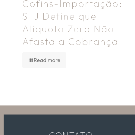
Cofins-Importação:
STJ Define que
Alíquota Zero Não
Afasta a Cobrança
Read more