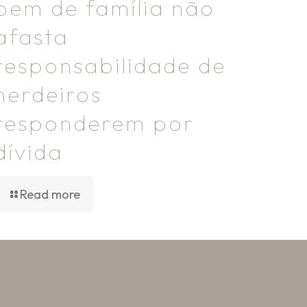
bem de família não
afasta
responsabilidade de
herdeiros
responderem por
dívida
Read more