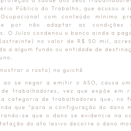
proteção à saúde dos seus trabalhadores
tério Público do Trabalho, que acusou a i
Ocupacional com conteúdo mínimo prev
, e por não adaptar as condições d
res. O Juízo condenou o banco ainda a pa
 (astreinte) no valor de R$ 50 mil, acre
da a algum fundo ou entidade de destinaç
uno.
ostrar o rosto) no guichê
, ao se negar a emitir o ASO, causa uma
e de trabalhadores, vez que expõe em r
a categoria de trabalhadores que, no fu
ainda que “para a configuração do dano m
rando-se que o dano se evidencia na oc
statação do ato lesivo decorre o dano m