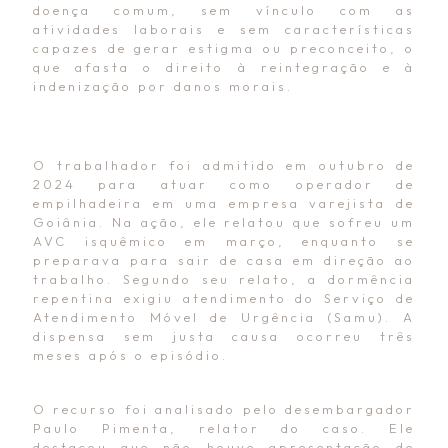
doença comum, sem vínculo com as
atividades laborais e sem características
capazes de gerar estigma ou preconceito, o
que afasta o direito à reintegração e à
indenização por danos morais.
O trabalhador foi admitido em outubro de
2024 para atuar como operador de
empilhadeira em uma empresa varejista de
Goiânia. Na ação, ele relatou que sofreu um
AVC isquêmico em março, enquanto se
preparava para sair de casa em direção ao
trabalho. Segundo seu relato, a dormência
repentina exigiu atendimento do Serviço de
Atendimento Móvel de Urgência (Samu). A
dispensa sem justa causa ocorreu três
meses após o episódio.
O recurso foi analisado pelo desembargador
Paulo Pimenta, relator do caso. Ele
destacou que não houve apresentação de