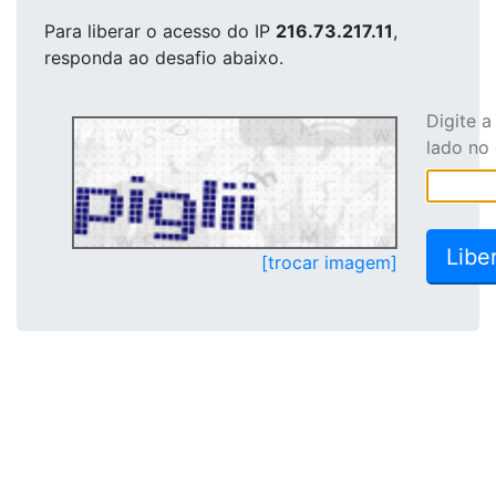
Para liberar o acesso
do IP
216.73.217.11
,
responda ao desafio abaixo.
Digite 
lado no
[trocar imagem]