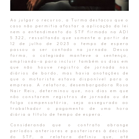
Ao julgar o recurso, a Turma destacou que o
caso não permitia afastar a aplicação da lei
nem o entendimento do STF firmado na ADI
5.322, ressaltando que somente a partir de
12 de julho de 2023 o tempo de espera
passou a ser contado na jornada. Dessa
forma, o colegiado manteve a sentença,
ampliando-a para incluir também os dias em
que não houve registro de jornada nos
diários de bordo, mas havia anotações de
que o motorista estava disponível para a
empresa. A relatora, desembargadora Rosa
Nair Reis, determinou que, nos dias em que
não constarem registros de jornada ou de
folga compensatória, seja assegurado ao
trabalhador o pagamento de uma hora
diária a título de tempo de espera.
Considerando que o contrato abrange
períodos anteriores e posteriores à decisão
do STF, a relatora definiu que, até